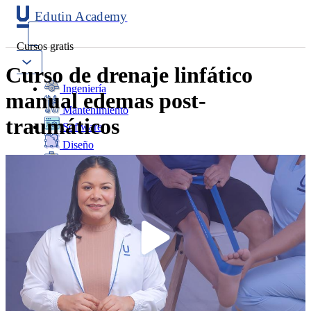
Edutin Academy
Cursos gratis
Curso de drenaje linfático
Ingeniería
manual edemas post-
Mantenimiento
traumáticos
Software
Diseño
Negocios
Salud
Programación
Marketing
Idiomas
Deporte
Psicología y Educación
Ciencias
Telecomunicaciones