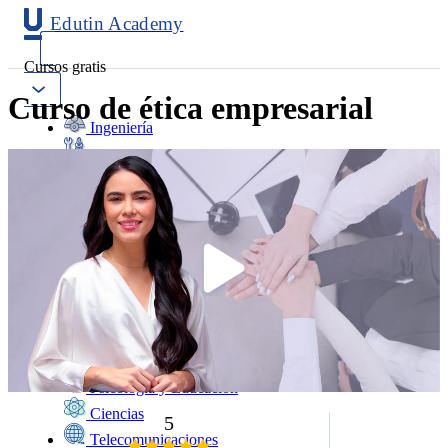
Edutin Academy
Cursos gratis
Curso de ética empresarial
Ingeniería
Mantenimiento
Software
Diseño
Negocios
Salud
Programación
Marketing
Idiomas
Deporte
Psicología y Educación
Ciencias
5
Telecomunicaciones