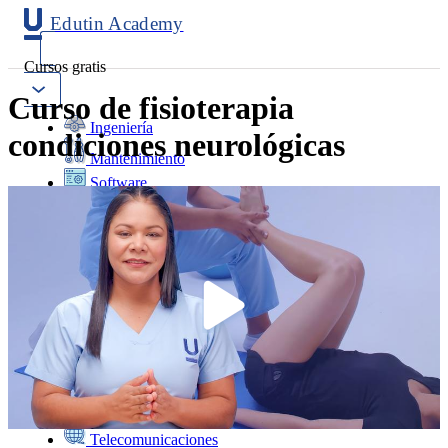
Edutin Academy
Cursos gratis
Curso de fisioterapia
Ingeniería
condiciones neurológicas
Mantenimiento
Software
Diseño
Negocios
Salud
Programación
Marketing
Idiomas
Deporte
Psicología y Educación
Ciencias
Telecomunicaciones