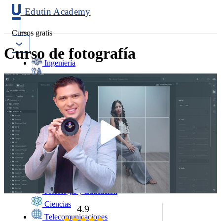
Edutin Academy
Cursos gratis
Curso de fotografía
Ingeniería
Mantenimiento
Software
Diseño
Negocios
Salud
Programación
Marketing
Idiomas
Deporte
Psicología y Educación
Ciencias
4.9
Telecomunicaciones