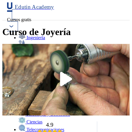
Edutin Academy
Cursos gratis
Curso de Joyería
Ingeniería
Mantenimiento
Software
Diseño
Negocios
Salud
Programación
Marketing
Idiomas
Deporte
Psicología y Educación
Ciencias
4.9
Telecomunicaciones