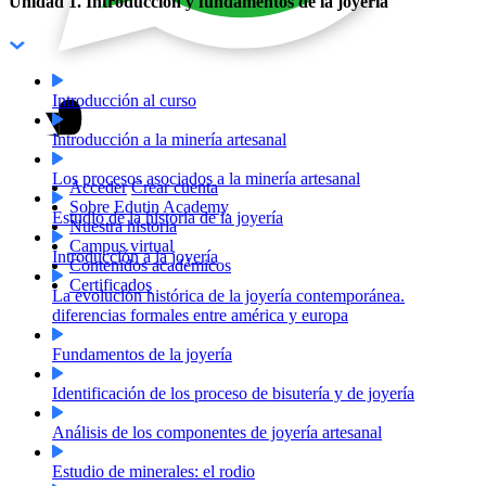
Unidad 1. Introducción y fundamentos de la joyería
Introducción al curso
Introducción a la minería artesanal
Los procesos asociados a la minería artesanal
Acceder
Crear cuenta
Sobre Edutin Academy
Estudio de la historia de la joyería
Nuestra historia
Campus virtual
Introducción a la joyería
Contenidos académicos
Certificados
La evolución histórica de la joyería contemporánea.
diferencias formales entre américa y europa
Fundamentos de la joyería
Identificación de los proceso de bisutería y de joyería
Análisis de los componentes de joyería artesanal
Estudio de minerales: el rodio