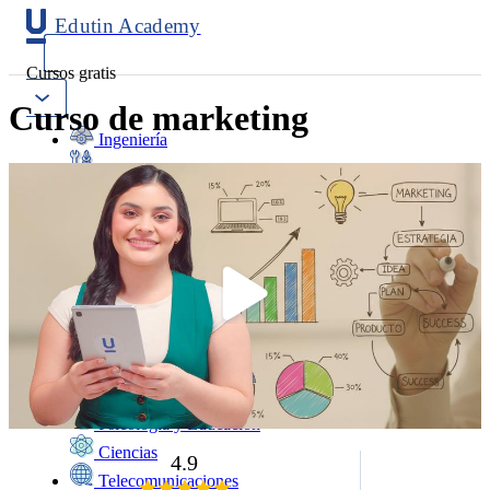
Edutin Academy
Cursos gratis
Curso de marketing
Ingeniería
Mantenimiento
Software
Diseño
Negocios
Salud
Programación
Marketing
Idiomas
Deporte
Psicología y Educación
Ciencias
4.9
Telecomunicaciones