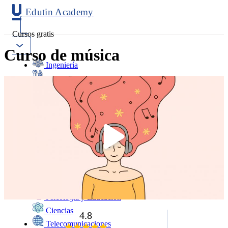
Edutin Academy
Cursos gratis
Curso de música
Ingeniería
Mantenimiento
Software
Diseño
Negocios
Salud
Programación
Marketing
Idiomas
Deporte
Psicología y Educación
Ciencias
4.8
Telecomunicaciones