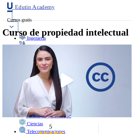
Edutin Academy
Cursos gratis
Curso de propiedad intelectual
Ingeniería
Mantenimiento
Software
Diseño
Negocios
Salud
Programación
Marketing
Idiomas
Deporte
Psicología y Educación
Ciencias
5
Telecomunicaciones