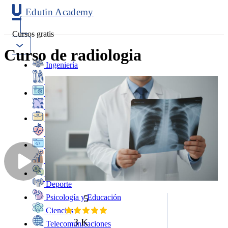
Edutin Academy
Cursos gratis
Curso de radiologia
Ingeniería
Mantenimiento
Software
Diseño
Negocios
Salud
Programación
Marketing
Idiomas
Deporte
5
Psicología y Educación
Ciencias
3 K
Telecomunicaciones