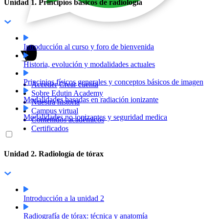
Unidad 1. Principios básicos de radiología
Introducción al curso y foro de bienvenida
Historia, evolución y modalidades actuales
Principios físicos generales y conceptos básicos de imagen
Acceder
Crear cuenta
Sobre Edutin Academy
Modalidades basadas en radiación ionizante
Nuestra historia
Campus virtual
Modalidades no ionizantes y seguridad medica
Contenidos académicos
Certificados
Unidad 2. Radiología de tórax
Introducción a la unidad 2
Radiografía de tórax: técnica y anatomía