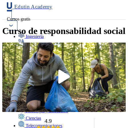
Edutin Academy
Cursos gratis
Curso de responsabilidad social
Ingeniería
Mantenimiento
Software
Diseño
Negocios
Salud
Programación
Marketing
Idiomas
Deporte
Psicología y Educación
Ciencias
4.9
Telecomunicaciones