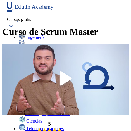
Edutin Academy
Cursos gratis
Curso de Scrum Master
Ingeniería
Mantenimiento
Software
Diseño
Negocios
Salud
Programación
Marketing
Idiomas
Deporte
Psicología y Educación
Ciencias
5
Telecomunicaciones