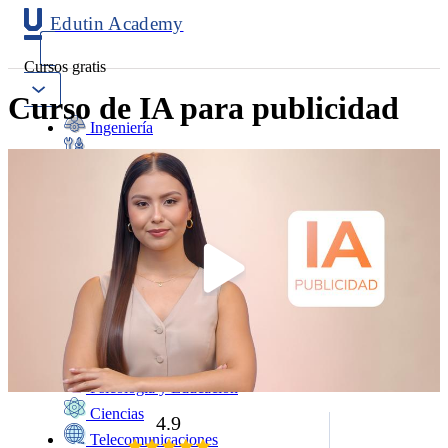
Edutin Academy
Cursos gratis
Curso de IA para publicidad
Ingeniería
Mantenimiento
Software
Diseño
Negocios
Salud
Programación
Marketing
Idiomas
Deporte
Psicología y Educación
Ciencias
4.9
Telecomunicaciones