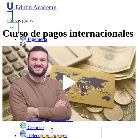
Edutin Academy
Cursos gratis
Curso de pagos internacionales
Ingeniería
Mantenimiento
Software
Diseño
Negocios
Salud
Programación
Marketing
Idiomas
Deporte
Psicología y Educación
Ciencias
5
Telecomunicaciones